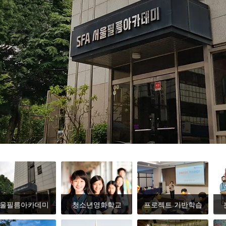
울필름아카데미
청소년영화학교
프로젝트 기반학습