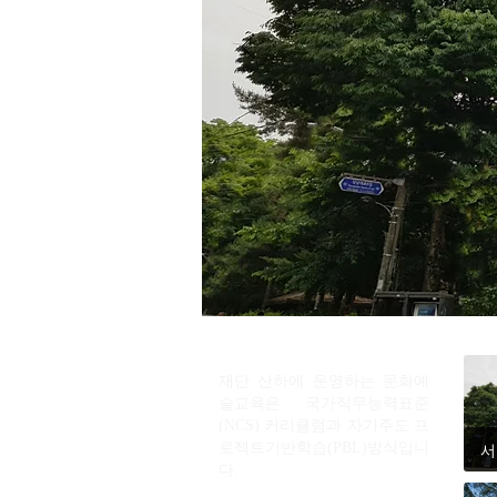
재단 산하에 운영하는 문화예
술교육은 국가직무능력표준
(NCS) 커리큘럼과 자기주도 프
로젝트기반학습(PBL)방식입니
서
다.